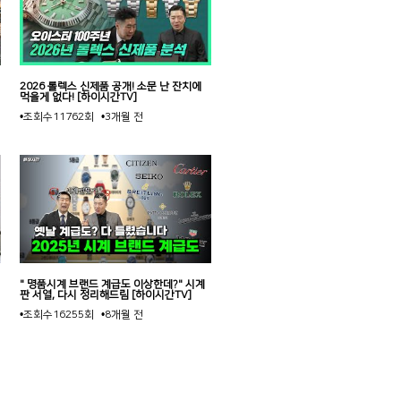
2026 롤렉스 신제품 공개! 소문 난 잔치에
먹을게 없다! [하이시간TV]
•조회수
11762회
•3개월 전
" 명품시계 브랜드 계급도 이상한데?" 시계
판 서열, 다시 정리해드림 [하이시간TV]
•조회수
16255회
•8개월 전