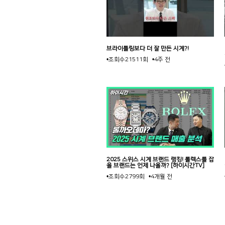
브라이틀링보다 더 잘 만든 시계?!
•조회수
21511회
•4주 전
2025 스위스 시계 브랜드 랭킹! 롤렉스를 잡
을 브랜드는 언제 나올까? [하이시간TV]
•조회수
2799회
•4개월 전