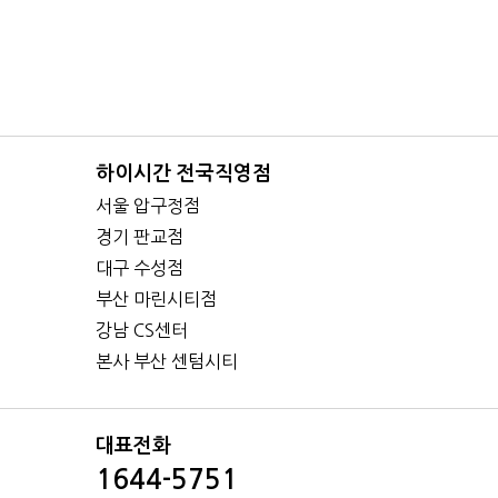
하이시간 전국직영점
서울 압구정점
경기 판교점
대구 수성점
부산 마린시티점
강남 CS센터
본사 부산 센텀시티
대표전화
1644-5751