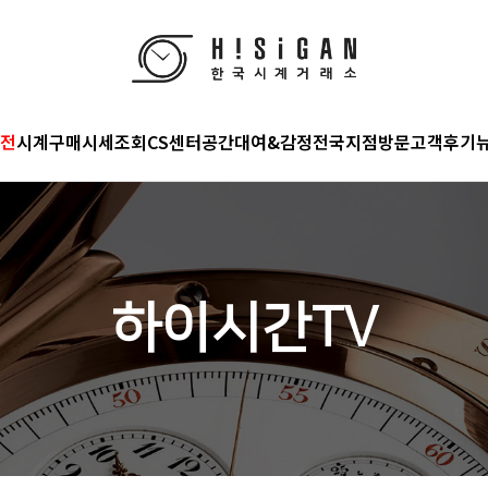
전
시계구매
시세조회
CS센터
공간대여&감정
전국지점
방문고객후기
하이시간TV