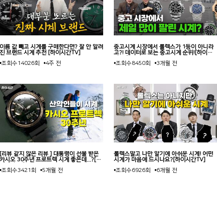
이름 값 빼고 시계를 구매한다면? 잘 안 알려
중고시계 시장에서 롤렉스가 1등이 아니라
진 브랜드 시계 추천 [하이시간TV]
고?! 데이터로 보는 중고시계 순위![하이시
간TV]
•조회수
14026회
•4주 전
•조회수
8450회
•3개월 전
[리뷰 같지 않은 리뷰 ] 대통령이 선물 받은
롤렉스말고 나만 알기에 아쉬운 시계! 어떤
카시오 30주년 프로트렉 시계 좋은데...?[하
시계가 마음에 드시나요?[하이시간TV]
이시간TV]
•조회수
3421회
•5개월 전
•조회수
6926회
•6개월 전