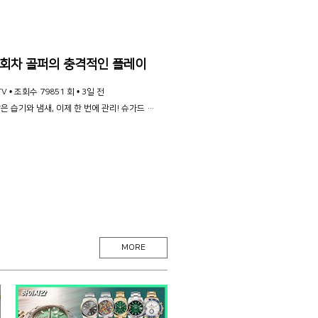
5회차 골퍼의 충격적인 플레이
V •
조회수 79851 회 •
3일 전
운동 후 남은 습기와 냄새, 이제 한 번에 관리! 슈가드 스포츠 신발 살균 건조기 ✔️ 17개 UV LED 살균 ✔️ 플라즈마 이온 탈취 ✔️ 45~50℃ 저온 건조로 신발 변형 걱정 최소화 운동을 즐긴다면 꼭 필요한 필수 아이템! 👉 슈가드 스포츠 신발 살균 건조기 구매하기 👇 https://smartstore.naver.com/shugad/products/13397623704 독보적인 기술력으로 더 편하고 더 부드럽게 제임스밀러 탑스핀 제로토크 퍼터 오직 변기수 골프TV에서만 36% 할인 → 288,000원! 👉 제임스밀러 탑스핀 제로토크 퍼터 구매하기👇 https://buly.kr/1GLORBo 우리끼리 Masters를 위한 새로운 코스를 찾아 나선 변기수 골프TV! ⛳ 이번에는 필드 5회차 골퍼 서남용의 9홀 플레이를 관찰해봤습니다. 골프를 시작한 지 얼마 안 됐지만, 생각보다 괜찮은 샷도, 생각보다 더 웃긴 장면도 있습니다! 과연 필드 5회차 골퍼는 어떤 플레이를 보여줄까요? 서남용의 좌충우돌 9홀 라운드를 기대해 주세요! [업무제휴문의] junhopd@naver.com
MORE