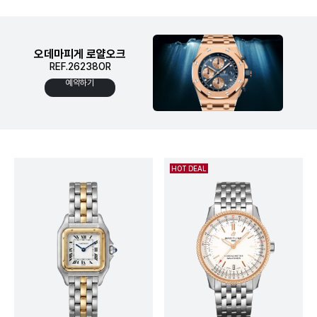
오데마피게 로얄오크
REF.26238OR
예약하기
HOT DEAL