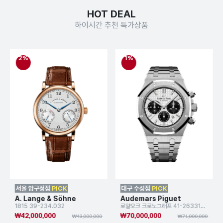
HOT DEAL
하이시간 추천 특가상품
2%
1%
서울 압구정점
PICK
대구 수성점
PICK
A. Lange & Söhne
Audemars Piguet
1815 39-234.032
로얄오크 크로노그래프 41-26331ST
₩42,000,000
₩70,000,000
₩43,000,000
₩71,000,000