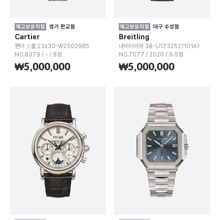
재고보유지점
경기 판교점
재고보유지점
대구 수성점
Cartier
Breitling
팬더 스몰 23x30-W25029B5
내비타이머 38-U17325211G1A1
NO.8379
/
-
/
8점
NO.7077
/
2020
/
9.5점
₩5,000,000
₩5,000,000