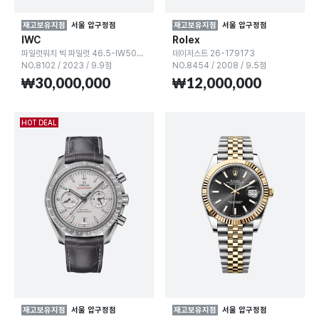
재고보유지점
서울 압구정점
재고보유지점
서울 압구정점
IWC
Rolex
파일럿워치 빅 파일럿 46.5-IW503004
데이저스트 26-179173
NO.8102
/
2023
/
9.9점
NO.8454
/
2008
/
9.5점
₩30,000,000
₩12,000,000
HOT DEAL
재고보유지점
서울 압구정점
재고보유지점
서울 압구정점