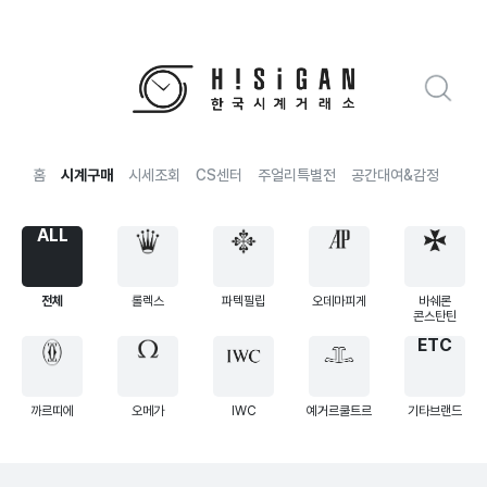
홈
시계구매
시세조회
CS센터
주얼리특별전
공간대여&감정
전국
ALL
전체
롤렉스
파텍필립
오데마피게
바쉐론
콘스탄틴
ETC
까르띠에
오메가
IWC
예거르쿨트르
기타브랜드