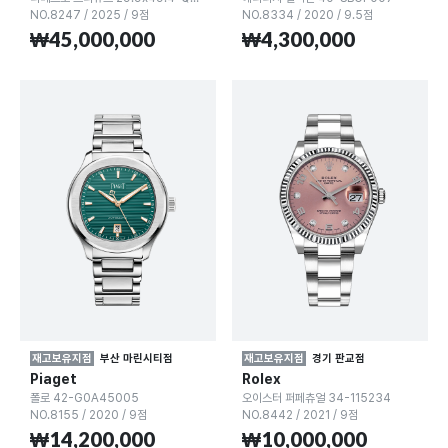
NO.8247
/
2025
/
9점
NO.8334
/
2020
/
9.5점
₩45,000,000
₩4,300,000
재고보유지점
부산 마린시티점
재고보유지점
경기 판교점
Piaget
Rolex
폴로 42-G0A45005
오이스터 퍼페츄얼 34-115234
NO.8155
/
2020
/
9점
NO.8442
/
2021
/
9점
₩14,200,000
₩10,000,000