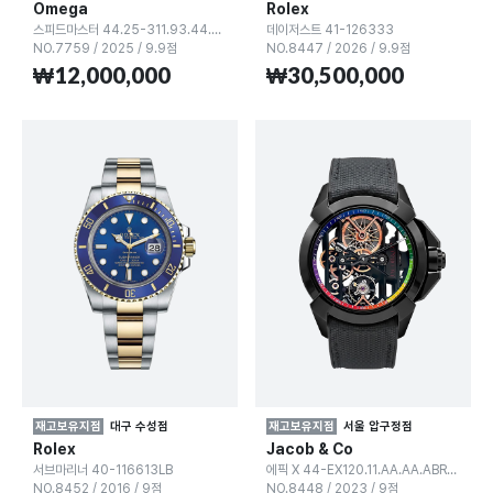
Omega
Rolex
스피드마스터 44.25-311.93.44.51.99.002
데이저스트 41-126333
NO.7759
/
2025
/
9.9점
NO.8447
/
2026
/
9.9점
₩12,000,000
₩30,500,000
재고보유지점
대구 수성점
재고보유지점
서울 압구정점
Rolex
Jacob & Co
서브마리너 40-116613LB
에픽 X 44-EX120.11.AA.AA.ABRUA
NO.8452
/
2016
/
9점
NO.8448
/
2023
/
9점