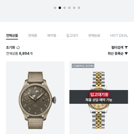
전체상품
판매중
예약중
입고대기
판매완료
HOT DEAL
초기화
필터검색
전체상품
6,894
개
최신 등록순 ▼
COMING SOON
입고대기중
제품 상담·예약 가능