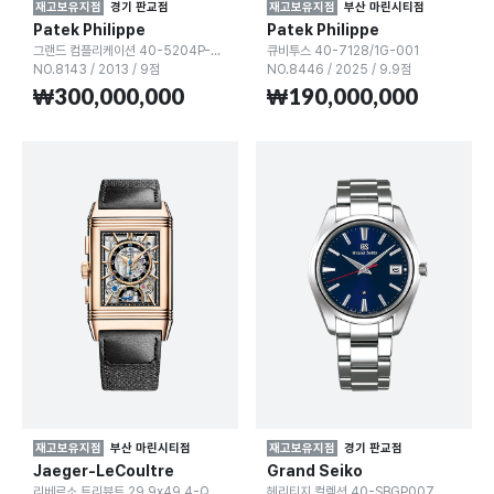
재고보유지점
경기 판교점
재고보유지점
부산 마린시티점
Patek Philippe
Patek Philippe
그랜드 컴플리케이션 40-5204P-001
큐비투스 40-7128/1G-001
NO.8143
/
2013
/
9점
NO.8446
/
2025
/
9.9점
₩300,000,000
₩190,000,000
재고보유지점
부산 마린시티점
재고보유지점
경기 판교점
Jaeger-LeCoultre
Grand Seiko
리베르소 트리뷰트 29.9x49.4-Q389257J
헤리티지 컬렉션 40-SBGP007