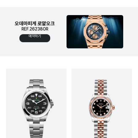
오데마피게 로얄오크
REF.26238OR
예약하기