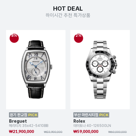
HOT DEAL
하이시간 추천 특가상품
8%
2%
경기 판교점
PICK
부산 마린시티점
PICK
Breguet
Rolex
헤리티지 35x42-5410BB
데이토나 40-126500LN
₩21,900,000
₩59,000,000
₩23,900,000
₩60,000,000