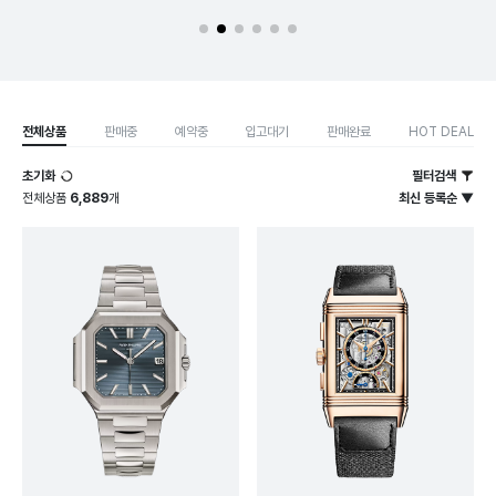
전체상품
판매중
예약중
입고대기
판매완료
HOT DEAL
초기화
필터검색
전체상품
6,889
개
최신 등록순 ▼