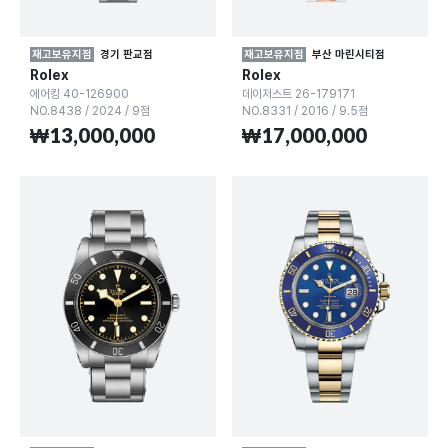
재고보유지점
경기 판교점
재고보유지점
부산 마린시티점
Rolex
Rolex
에어킹 40-126900
데이저스트 26-179171
NO.8438
/
2024
/
9점
NO.8331
/
2016
/
9.5점
₩13,000,000
₩17,000,000