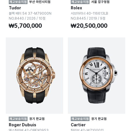
재고보유지점
부산 마린시티점
재고보유지점
서울 압구정점
Tudor
Rolex
블랙 베이 54 37-M79000N
서브마리너 40-116613LB
NO.8440
/
2026
/
10점
NO.8445
/
2019
/
9점
₩5,700,000
₩20,500,000
재고보유지점
경기 판교점
재고보유지점
경기 판교점
Roger Dubuis
Cartier
엑스칼리버 42-DBEX0953
칼리브 42-W7100011