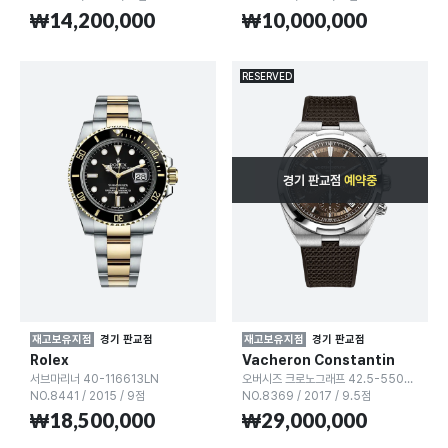
₩14,200,000
₩10,000,000
RESERVED
경기 판교점
예약중
재고보유지점
경기 판교점
재고보유지점
경기 판교점
Rolex
Vacheron Constantin
서브마리너 40-116613LN
오버시즈 크로노그래프 42.5-5500V/110A
NO.8441
/
2015
/
9점
NO.8369
/
2017
/
9.5점
₩18,500,000
₩29,000,000