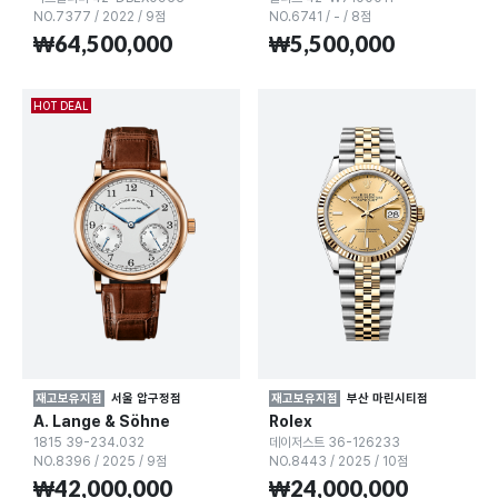
NO.7377
/
2022
/
9점
NO.6741
/
-
/
8점
₩64,500,000
₩5,500,000
HOT DEAL
재고보유지점
서울 압구정점
재고보유지점
부산 마린시티점
A. Lange & Söhne
Rolex
1815 39-234.032
데이저스트 36-126233
NO.8396
/
2025
/
9점
NO.8443
/
2025
/
10점
₩42,000,000
₩24,000,000