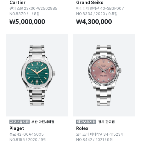
Cartier
Grand Seiko
팬더 스몰 23x30-W25029B5
헤리티지 컬렉션 40-SBGP007
NO.8379
/
-
/
8점
NO.8334
/
2020
/
9.5점
₩5,000,000
₩4,300,000
재고보유지점
부산 마린시티점
재고보유지점
경기 판교점
Piaget
Rolex
폴로 42-G0A45005
오이스터 퍼페츄얼 34-115234
NO.8155
/
2020
/
9점
NO.8442
/
2021
/
9점