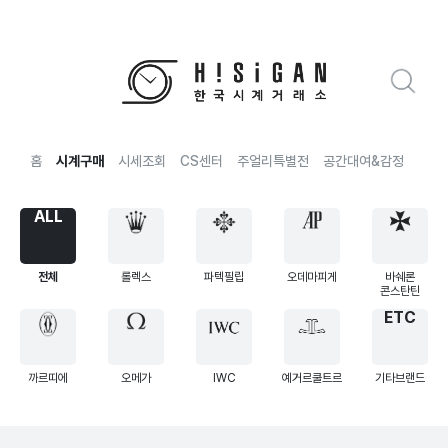
홈
시계구매
시세조회
CS센터
주얼리특별전
공간대여&감정
전국
ALL
전체
롤렉스
파텍필립
오데마피게
바쉐론
콘스탄틴
ETC
까르띠에
오메가
IWC
예거르쿨트르
기타브랜드