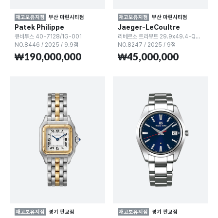
재고보유지점
부산 마린시티점
재고보유지점
부산 마린시티점
Patek Philippe
Jaeger-LeCoultre
큐비투스 40-7128/1G-001
리베르소 트리뷰트 29.9x49.4-Q389257J
NO.8446
/
2025
/
9.9점
NO.8247
/
2025
/
9점
₩190,000,000
₩45,000,000
재고보유지점
경기 판교점
재고보유지점
경기 판교점